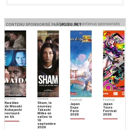
Voir plus de contenus sponsorisés
CONTENU SPONSORISÉ PAR
DIGIBU.NET
Cinéma
Cinéma
Festival
Festival
Kwaïdan
Sham, le
Japan
Japan
de Masaki
nouveau
Expo
Tours
Kobayashi
Takashi
Paris
Festival
restauré
Miike en
2026
2026
en 4k
salles le
16
septembre
2026