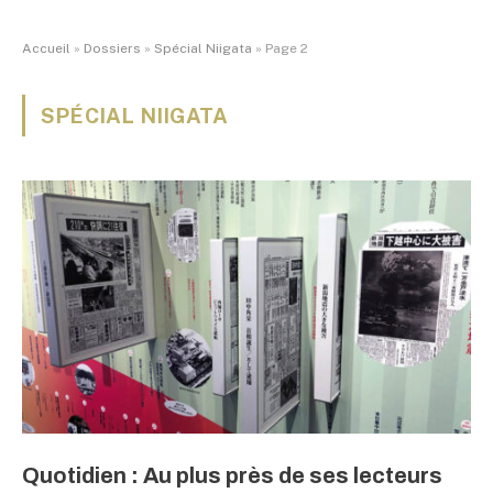
Accueil
»
Dossiers
»
Spécial Niigata
»
Page 2
SPÉCIAL NIIGATA
Quotidien : Au plus près de ses lecteurs