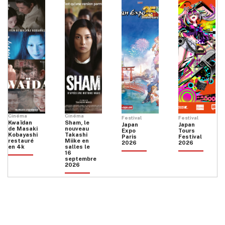
Cinéma
Cinéma
Festival
Festival
Kwaïdan
Sham, le
Japan
Japan
de Masaki
nouveau
Expo
Tours
Kobayashi
Takashi
Paris
Festival
restauré
Miike en
2026
2026
en 4k
salles le
16
septembre
2026