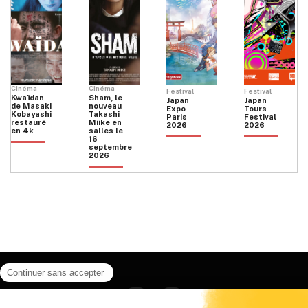
Cinéma
Cinéma
Festival
Festival
Kwaïdan
Sham, le
Japan
Japan
de Masaki
nouveau
Expo
Tours
Kobayashi
Takashi
Paris
Festival
restauré
Miike en
2026
2026
en 4k
salles le
16
septembre
2026
Facebook
Instagram