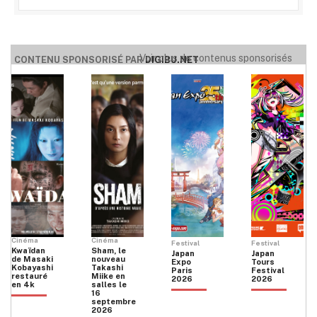
Voir plus de contenus sponsorisés
CONTENU SPONSORISÉ PAR
DIGIBU.NET
Cinéma
Cinéma
Festival
Festival
Kwaïdan
Sham, le
Japan
Japan
de Masaki
nouveau
Expo
Tours
Kobayashi
Takashi
Paris
Festival
restauré
Miike en
2026
2026
en 4k
salles le
16
septembre
2026