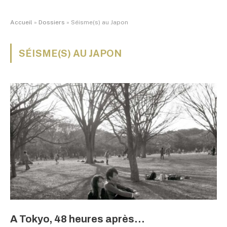
Accueil
»
Dossiers
»
Séisme(s) au Japon
SÉISME(S) AU JAPON
A Tokyo, 48 heures après…