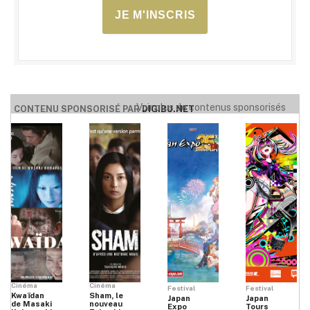
JE M'INSCRIS
Voir plus de contenus sponsorisés
CONTENU SPONSORISÉ PAR
DIGIBU.NET
Cinéma
Cinéma
Festival
Festival
Kwaïdan
Sham, le
Japan
Japan
de Masaki
nouveau
Expo
Tours