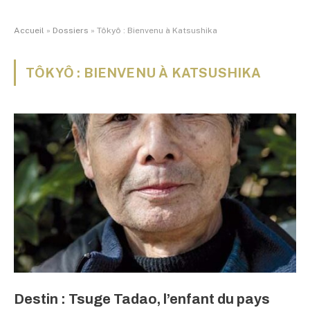
Accueil
»
Dossiers
»
Tôkyô : Bienvenu à Katsushika
TÔKYÔ : BIENVENU À KATSUSHIKA
Destin : Tsuge Tadao, l’enfant du pays