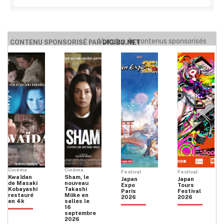
Voir plus de contenus sponsorisés
CONTENU SPONSORISÉ PAR
DIGIBU.NET
Cinéma
Cinéma
Festival
Festival
Kwaïdan
Sham, le
Japan
Japan
de Masaki
nouveau
Expo
Tours
Kobayashi
Takashi
Paris
Festival
restauré
Miike en
2026
2026
en 4k
salles le
16
septembre
2026