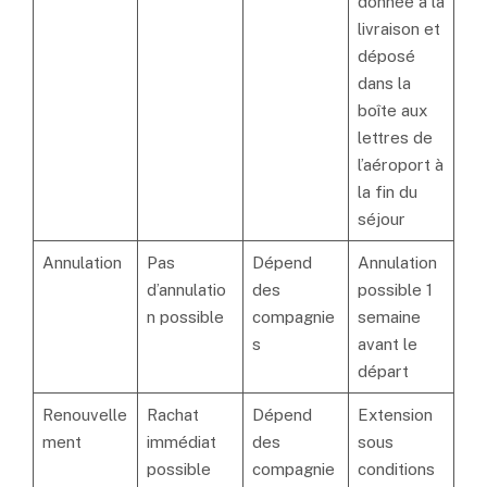
donnée à la
livraison et
déposé
dans la
boîte aux
lettres de
l’aéroport à
la fin du
séjour
Annulation
Pas
Dépend
Annulation
d’annulatio
des
possible 1
n possible
compagnie
semaine
s
avant le
départ
Renouvelle
Rachat
Dépend
Extension
ment
immédiat
des
sous
possible
compagnie
conditions