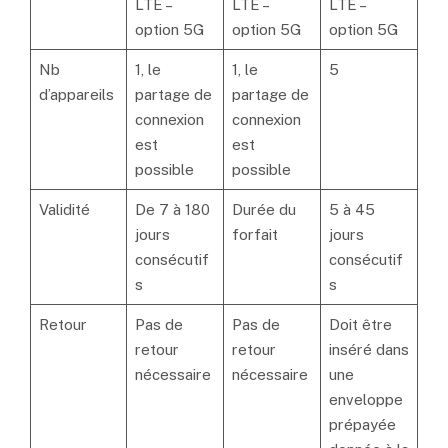
LTE –
LTE –
LTE –
option 5G
option 5G
option 5G
Nb
1, le
1, le
5
d’appareils
partage de
partage de
connexion
connexion
est
est
possible
possible
Validité
De 7 à 180
Durée du
5 à 45
jours
forfait
jours
consécutif
consécutif
s
s
Retour
Pas de
Pas de
Doit être
retour
retour
inséré dans
nécessaire
nécessaire
une
enveloppe
prépayée