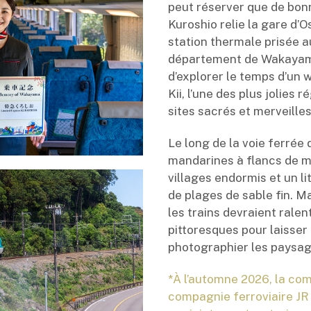
peut réserver que de bon
Kuroshio relie la gare d’
station thermale prisée 
département de Wakayama
d’explorer le temps d’un 
Kii, l’une des plus jolies 
sites sacrés et merveilles
Le long de la voie ferrée
mandarines à flancs de m
villages endormis et un l
de plages de sable fin. Ma
les trains devraient ralen
pittoresques pour laisser
photographier les paysag
*À l’automne 2026, la com
compagnie ferroviaire JR