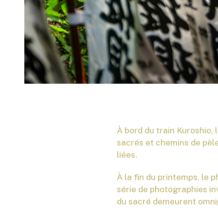
À bord du train Kuroshio, 
sacrés et chemins de pèl
liées.
À la fin du printemps, le
série de photographies in
du sacré demeurent omni