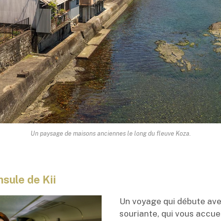
Un paysage de maisons anciennes le long du fleuve Koza.
nsule de Kii
Un voyage qui débute avec
souriante, qui vous accuei