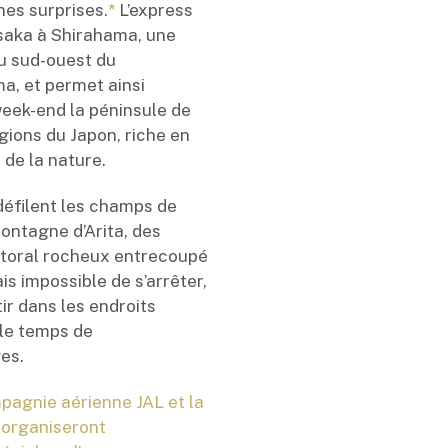
nes surprises.
*
L’express
Osaka à Shirahama, une
au sud-ouest du
, et permet ainsi
week-end la péninsule de
régions du Japon, riche en
 de la nature.
 défilent les champs de
ontagne d’Arita, des
ittoral rocheux entrecoupé
is impossible de s’arrêter,
tir dans les endroits
 le temps de
es.
pagnie aérienne JAL et la
 organiseront