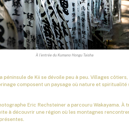
À l’entrée du Kumano Hongu Taisha
la péninsule de Kii se dévoile peu à peu. Villages côtiers
erinage composent un paysage où nature et spiritualit
 photographe Eric Rechsteiner a parcouru Wakayama. À t
vite à découvrir une région où les montagnes rencontren
présentes.