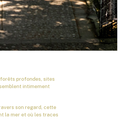
, forêts profondes, sites
é semblent intimement
ravers son regard, cette
t la mer et où les traces