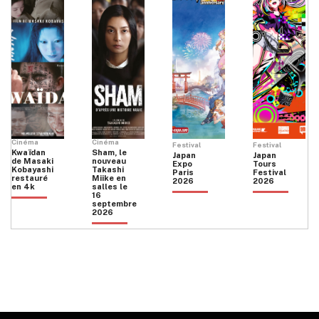
Cinéma
Cinéma
Festival
Festival
Kwaïdan
Sham, le
Japan
Japan
de Masaki
nouveau
Expo
Tours
Kobayashi
Takashi
Paris
Festival
restauré
Miike en
2026
2026
en 4k
salles le
16
septembre
2026