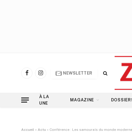
NEWSLETTER
Facebook
Instagram
À LA
MAGAZINE
DOSSIER
UNE
Accueil
»
Actu
»
Conférence : Les samouraïs du monde modern