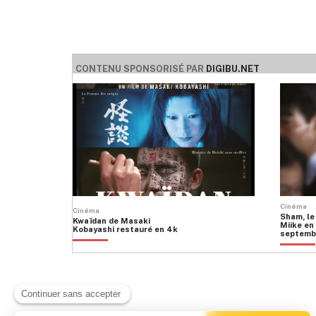
CONTENU SPONSORISÉ PAR
DIGIBU.NET
Cinéma
Cinéma
Sham, le
Kwaïdan de Masaki
Miike en 
Kobayashi restauré en 4k
septemb