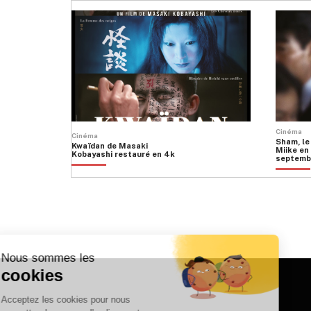
Cinéma
Cinéma
Sham, le
Kwaïdan de Masaki
Miike en 
Kobayashi restauré en 4k
septemb