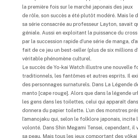
la première fois sur le marché japonais des jeux
de rôle, son succès a été plutôt modéré. Mais le 
sa série consacrée au professeur Layton, savait qu
géniale. Aussi en exploitant la puissance du cro
par la succession rapide d’une série de manga, d’a
fait de ce jeu un best-seller (plus de six millions
véritable phénomène culturel.
Le succès de Yo-kai Watch illustre une nouvelle fo
traditionnels, les fantômes et autres esprits. Il 
des personnages surnaturels. Dans La Légende de
manto [cape rouge]. Alors que dans la légende urbai
les gens dans les toilettes, celui qui apparaît da
donnera du papier toilette. L’un des monstres prés
l’amanojaku qui, selon le folklore japonais, incite
volonté. Dans Shin Megami Tensei, cependant, il v
sa peau. Mais tous les jeux comportant des yôkai