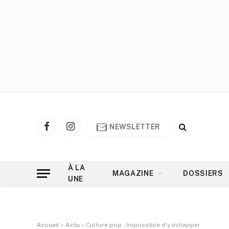
NEWSLETTER
Facebook
Instagram
À LA
MAGAZINE
DOSSIERS
UNE
Accueil
»
Actu
»
Culture pop : Impossible d’y échapper