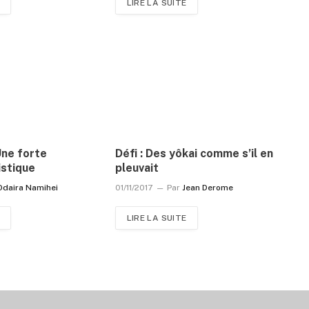
LIRE LA SUITE
Une forte
Défi : Des yôkai comme s’il en
istique
pleuvait
Odaira Namihei
01/11/2017
Par
Jean Derome
LIRE LA SUITE