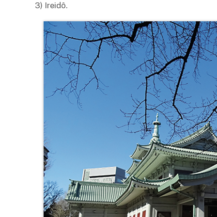
3) Ireidô.