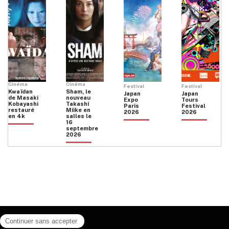
Cinéma
Cinéma
Festival
Festival
Kwaïdan
Sham, le
Japan
Japan
de Masaki
nouveau
Expo
Tours
Kobayashi
Takashi
Paris
Festival
restauré
Miike en
2026
2026
en 4k
salles le
16
septembre
2026