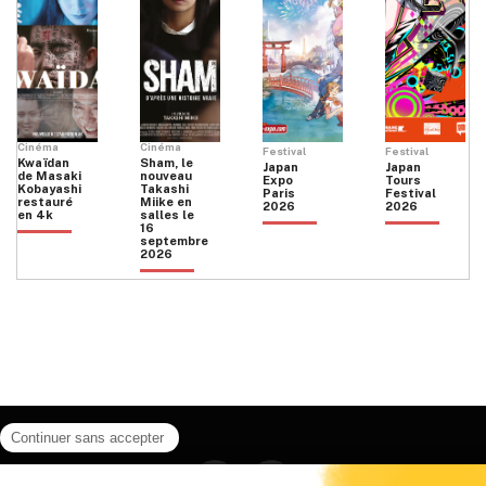
Cinéma
Cinéma
Festival
Festival
Kwaïdan
Sham, le
Japan
Japan
de Masaki
nouveau
Expo
Tours
Kobayashi
Takashi
Paris
Festival
restauré
Miike en
2026
2026
en 4k
salles le
16
septembre
2026