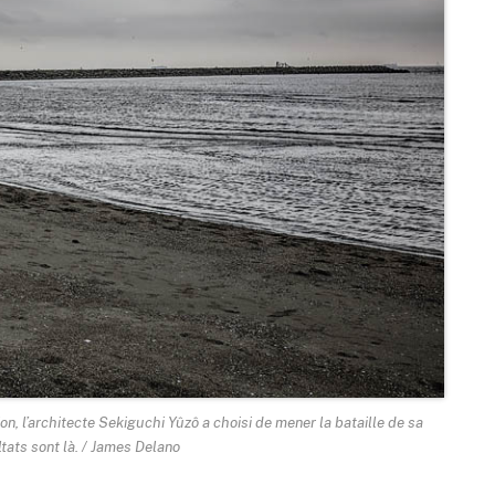
on, l’architecte Sekiguchi Yûzô a choisi de mener la bataille de sa
tats sont là. / James Delano