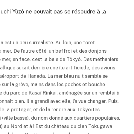
iguchi Yûzô ne pouvait pas se résoudre à la
 est un peu surréaliste. Au loin, une forêt
a mer. De l’autre côté, un beffroi et des donjons
 mer, en face, c’est la baie de Tôkyô. Des méthaniers
ique surgit derrière une île artificielle, des avions
l’aéroport de Haneda. La mer bleu nuit semble se
sur la grève, mains dans les poches et bouche
ge du parc de Kasaï Rinkai, aménagée sur un remblai à
naît bien. Il a grandi avec elle, l’a vue changer. Puis,
 de la protéger, et de la rendre aux Tokyoïtes.
(ville basse), du nom donné aux quartiers populaires,
) au Nord et à l’Est du château du clan Tokugawa