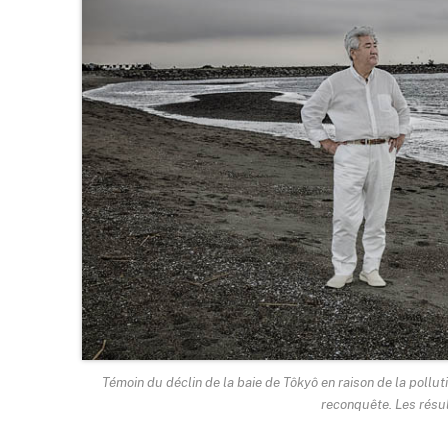
Témoin du déclin de la baie de Tôkyô en raison de la polluti
reconquête. Les résul