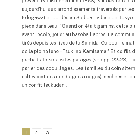
(devenu Palais Impérial en 1868), sur des terrains
aujourd’hui aux arrondissements traversés par les
Edogawa) et bordés au Sud par la baie de Tôkyô. I
pieds dans l’eau. “Quand on était gamins, cette pl
avant l’école, jouer au baseball après. La communau
tirés depuis les rives de la Sumida. Ou pour le mat
de la pleine lune – Tsuki no Kamisama.” Et ce fils
pêchait alors dans les parages (voir pp. 22-23) : s
parler des coquillages. Les familles du coin alterna
cultivaient des
nori
(algues rouges), séchées et cui
un confit tsukudani.
1
2
3