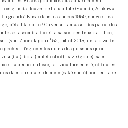
 insalubres. Restés populaires, ils appartiennent
 trois grands fleuves de la capitale (Sumida, Arakawa,
l a grandi à Kasai dans les années 1950, souvent les
age, c’était la nôtre ! On venait ramasser des palourdes
té se rassemblait ici à la saison des feux d’artifice,
suri (voir Zoom Japon n°52, juillet 2015) de la divinité
 de pêcheur d’égrener les noms des poissons qu’on
uzuki (bar), bora (mulet cabot), haze (gobie), sans
ient la pêche, en hiver, la riziculture en été, et toutes
tes dans du soja et du mirin (
saké
sucré) pour en faire