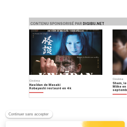
CONTENU SPONSORISÉ PAR
DIGIBU.NET
Cinéma
Cinéma
Sham, le
Kwaïdan de Masaki
Miike en 
Kobayashi restauré en 4k
septemb