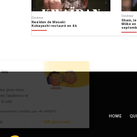
Cinéma
Cinéma
Sham, le
Kwaïdan de Masaki
Miike en 
Kobayashi restauré en 4k
septemb
HOME
QU