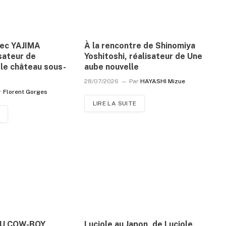
vec YAJIMA
À la rencontre de Shinomiya
sateur de
Yoshitoshi, réalisateur de Une
le château sous-
aube nouvelle
28/07/2026
Par
HAYASHI Mizue
r
Florent Gorges
LIRE LA SUITE
DU COW-BOY
Luciole au Japon, de Luciole