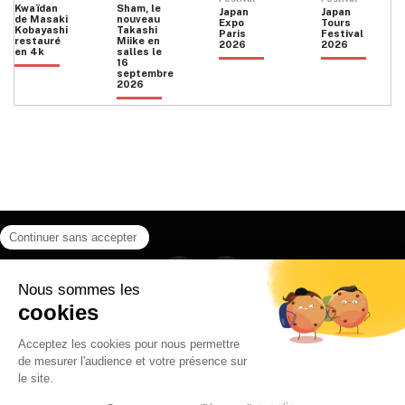
Kwaïdan
Sham, le
Japan
Japan
de Masaki
nouveau
Expo
Tours
Kobayashi
Takashi
Paris
Festival
restauré
Miike en
2026
2026
en 4k
salles le
16
septembre
2026
Facebook
Instagram
HOME
QUI SOMMES NOUS
CONTACT
POLITIQUE DE CONFIDENTIALITÉ
日本語
© 2026 Ilyfunet communication