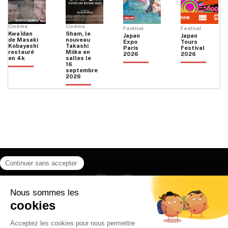
Cinéma
Cinéma
Festival
Festival
Kwaïdan
Sham, le
Japan
Japan
de Masaki
nouveau
Expo
Tours
Kobayashi
Takashi
Paris
Festival
restauré
Miike en
2026
2026
en 4k
salles le
16
septembre
2026
Facebook
Instagram
HOME
QUI SOMMES NOUS
CONTACT