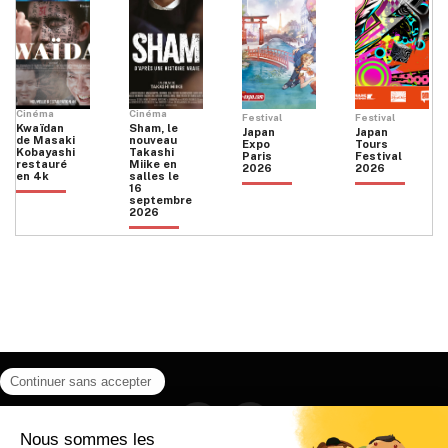
Cinéma
Cinéma
Festival
Festival
Kwaïdan
Sham, le
Japan
Japan
de Masaki
nouveau
Expo
Tours
Kobayashi
Takashi
Paris
Festival
restauré
Miike en
2026
2026
en 4k
salles le
16
septembre
2026
Facebook
Instagram