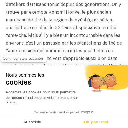
d’ateliers d’artisans tenus depuis des générations. On y
trouve par exemple Konomi Honke, le plus ancien
marchand de thé de la région de Kyûshû, possédant
une histoire de plus de 330 ans et spécialiste du thé
Yame-cha. Mais s’il y a bien un incontournable dans les
environs, c’est un passage par les plantations de thé de
Yame, considérées comme parmi les plus belles du
Japon. En effet, le thé vert s’apprécie aussi bien dans
une tasse qu’avec les yeux ! Les champs de thé offrent
de somptueux paysages, particulièrement au
printemps, lorsque leur couleur s’intensifie et
constitue une véritable mer verte.
Si la ville de Yame est le lieu phare pour l’apprécier, le
thé Yame-cha se retrouve partout à travers la
préfecture de Fukuoka. En plein cœur du parc Ohori,
dans la ville de Fukuoka, le café-épicerie fine