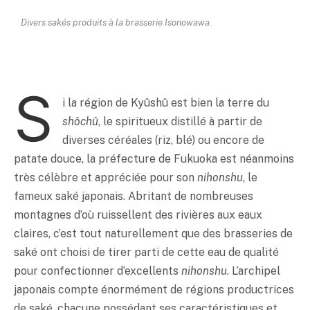
Divers sakés produits à la brasserie Isonowawa.
S
i la région de Kyûshû est bien la terre du
shôchû
, le spiritueux distillé à partir de
diverses céréales (riz, blé) ou encore de
patate douce, la préfecture de Fukuoka est néanmoins
très célèbre et appréciée pour son
nihonshu
, le
fameux
saké
japonais. Abritant de nombreuses
montagnes d’où ruissellent des rivières aux eaux
claires, c’est tout naturellement que des brasseries de
saké
ont choisi de tirer parti de cette eau de qualité
pour confectionner d’excellents
nihonshu
. L’archipel
japonais compte énormément de régions productrices
de
saké
, chacune possédant ses caractéristiques et