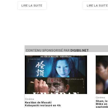
LIRE LA SUITE
LIRE LA SUITE
CONTENU SPONSORISÉ PAR
DIGIBU.NET
Cinéma
Cinéma
Sham, le
Kwaïdan de Masaki
Miike en 
Kobayashi restauré en 4k
septemb