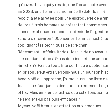
qu’envers la vie qui y réside, que l’on accepte avec
En 2023, une femme surnommée Itadaki Joshi Riri-c
reçoit” a été arrêtée pour une escroquerie de gra
d’euros à trois hommes se présentant comme ses su
manuel expliquant comment obtenir de l’argent avec
acheté par environ 1 000 jeunes femmes (joshi), qui
appliquant les techniques de Riri-chan.
Récemment, l’affaire Itadaki Joshi a de nouveau sus
une condamnation à 9 ans de prison et une amende d
Riri-chan ? Pas du tout. Elle continue à publier su
en prison”. Peut-être verrons-nous un jour son hist
Avec Noël qui approche, j’ai moi aussi une liste de
Joshi, il ne faut jamais demander directement et
offre. Mais en France, est-ce que cela fonctionne
ne seraient-ils pas plus efficaces ?
Joyeux Noël à tous, et attention aux arnaques !