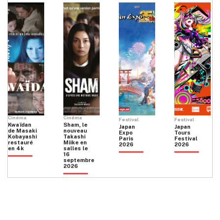
Cinéma
Cinéma
Festival
Festival
Kwaïdan
Sham, le
Japan
Japan
de Masaki
nouveau
Expo
Tours
Kobayashi
Takashi
Paris
Festival
restauré
Miike en
2026
2026
en 4k
salles le
16
septembre
2026