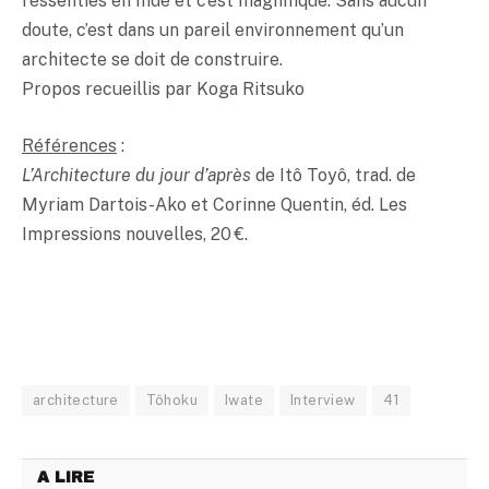
ressenties en Inde et c’est magnifique. Sans aucun
doute, c’est dans un pareil environnement qu’un
architecte se doit de construire.
Propos recueillis par Koga Ritsuko
Références
:
L’Architecture du jour d’après
de Itô Toyô, trad. de
Myriam Dartois-Ako et Corinne Quentin, éd. Les
Impressions nouvelles, 20 €.
architecture
Tôhoku
Iwate
Interview
41
A LIRE