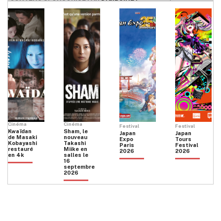
Cinéma
Cinéma
Festival
Festival
Kwaïdan
Sham, le
Japan
Japan
de Masaki
nouveau
Expo
Tours
Kobayashi
Takashi
Paris
Festival
restauré
Miike en
2026
2026
en 4k
salles le
16
septembre
2026