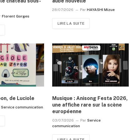
le château sous-
aube nouvelle
28/07/2026
Par
HAYASHI Mizue
r
Florent Gorges
LIRE LA SUITE
pon, de Luciole
Musique : Anisong Festa 2026,
une affiche rare sur la scène
r
Service communication
européenne
03/07/2026
Par
Service
communication
LIRE LA SUITE