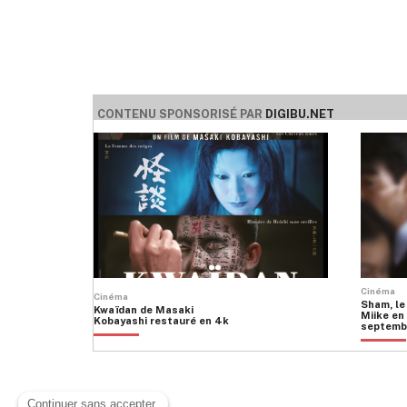
CONTENU SPONSORISÉ PAR
DIGIBU.NET
Cinéma
Cinéma
Sham, le
Kwaïdan de Masaki
Miike en 
Kobayashi restauré en 4k
septemb