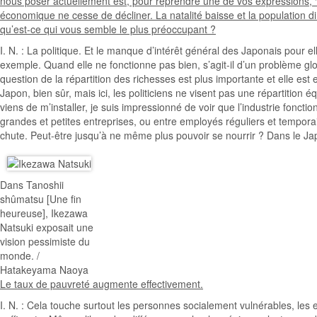
nous poser actuellement est, pour reprendre une de vos expressions,
économique ne cesse de décliner. La natalité baisse et la population d
qu’est-ce qui vous semble le plus préoccupant ?
I. N. : La politique. Et le manque d’intérêt général des Japonais pour 
exemple. Quand elle ne fonctionne pas bien, s’agit-il d’un problème glob
question de la répartition des richesses est plus importante et elle es
Japon, bien sûr, mais ici, les politiciens ne visent pas une répartitio
viens de m’installer, je suis impressionné de voir que l’industrie fonctio
grandes et petites entreprises, ou entre employés réguliers et temporaire
chute. Peut-être jusqu’à ne même plus pouvoir se nourrir ? Dans le Jap
Dans Tanoshii
shûmatsu [Une fin
heureuse], Ikezawa
Natsuki exposait une
vision pessimiste du
monde. /
Hatakeyama Naoya
Le taux de pauvreté augmente effectivement.
I. N. : Cela touche surtout les personnes socialement vulnérables, les 