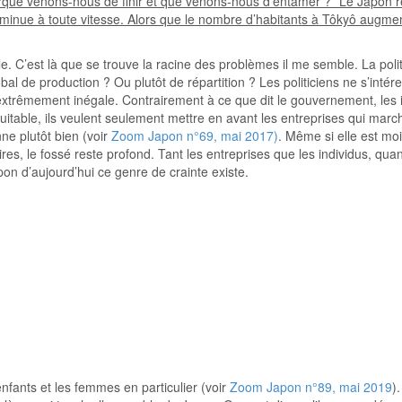
 “que venons-nous de finir et que venons-nous d’entamer ?” Le Japon 
iminue à toute vitesse. Alors que le nombre d’habitants à Tôkyô augmen
elle. C’est là que se trouve la racine des problèmes il me semble. La po
al de production ? Ou plutôt de répartition ? Les politiciens ne s’intére
t extrêmement inégale. Contrairement à ce que dit le gouvernement, les 
n équitable, ils veulent seulement mettre en avant les entreprises qui 
nne plutôt bien (voir
Zoom Japon n°69, mai 2017)
. Même si elle est moi
s, le fossé reste profond. Tant les entreprises que les individus, quand 
on d’aujourd’hui ce genre de crainte existe.
enfants et les femmes en particulier (voir
Zoom Japon n°89, mai 2019
)