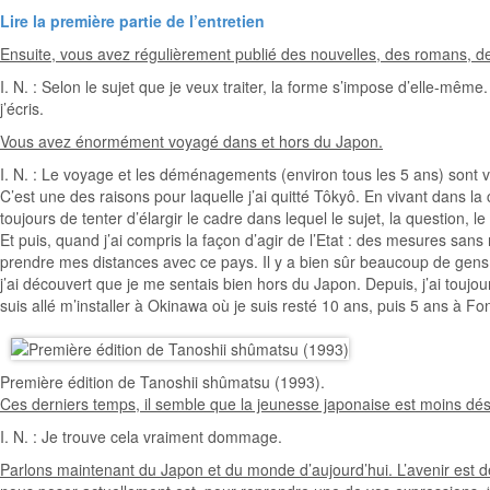
Lire la première partie de l’entretien
Ensuite, vous avez régulièrement publié des nouvelles, des romans, de
I. N. : Selon le sujet que je veux traiter, la forme s’impose d’elle-mêm
j’écris.
Vous avez énormément voyagé dans et hors du Japon.
I. N. : Le voyage et les déménagements (environ tous les 5 ans) sont v
C’est une des raisons pour laquelle j’ai quitté Tôkyô. En vivant dans la 
toujours de tenter d’élargir le cadre dans lequel le sujet, la question
Et puis, quand j’ai compris la façon d’agir de l’Etat : des mesures sans
prendre mes distances avec ce pays. Il y a bien sûr beaucoup de gens q
j’ai découvert que je me sentais bien hors du Japon. Depuis, j’ai toujou
suis allé m’installer à Okinawa où je suis resté 10 ans, puis 5 ans à F
Première édition de Tanoshii shûmatsu (1993).
Ces derniers temps, il semble que la jeunesse japonaise est moins dési
I. N. : Je trouve cela vraiment dommage.
Parlons maintenant du Japon et du monde d’aujourd’hui. L’avenir est d