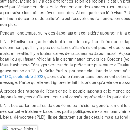
suffisante. Même s’il y a des différences selon les régions, c’est un p
créé par l’éclatement de la bulle économique des années 1980, mais il n
à poursuivre les mêmes rêves absurdes. Alors, quelle société viser ? U
minimum de santé et de culture”, c’est recevoir une rémunération décen
non plus.
Pendant longtemps, 90 % des Japonais ont considéré appartenir à la c
I. N. : Effectivement, autrefois tout le monde croyait en l’idée que le J
évidemment, qu’il n’y a pas de raison qu’ils n’existent pas. Et que le 
mais, en réalité, il y a toutes sortes de racismes au Japon aussi. Aujo
beau lieu qui faisait réfléchir à la discrimination envers les Coréens (vo
Mais Hashimoto Tôru, gouverneur de la préfecture puis maire d’Ôsaka, l’
gouverneuse de Tôkyô, Koike Yuriko, par exemple : lors de la commém
n°133, septembre 2023
), alors qu’une rumeur sans fondement selon la
message. Parce qu’elle veut ignorer le fait historique qu’a été ce mas
A propos des raisons de l’écart entre le peuple japonais et le monde pol
Japonais moyens qu’ils sont pourtant censés représenter. Ils parlent
I. N. : Les parlementaires de deuxième ou troisième génération ont le se
nés sur cette troisième base. Les partis politiques n’existent pas vraime
Libéral-démocrate (PLD). Ils se disputent sur des détails mais au fond