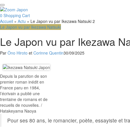
0
Shopping Cart
Accueil
»
Actu
»
Le Japon vu par Ikezawa Natsuki 2
Le Japon vu par Ikezawa Natsuki
Le Japon vu par Ikezawa Na
Par
Ôno Hiroto
et
Corinne Quentin
30/09/2025
Facebook
Email
Depuis la parution de son
premier roman inédit en
France paru en 1984,
l’écrivain a publié une
trentaine de romans et de
recueils de nouvelles. /
Hatakeyama Naoya
Pour ses 80 ans, le romancier, poète, essayiste et tr