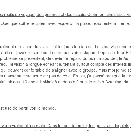
s récits de voyage, des poèmes et des essais. Comment choisissez-vous
e. Quel que soit le récipient avec lequel on la puise, l’eau reste la mêm
raiment ma façon de vivre. J’ai toujours tendance, dans ma vie comme da
capitale, j’avais le sentiment de ne pas voir le Japon. Depuis la Tour Ei
, le problème se présentent, de dévier le regard du point à aborder, le 
 recul ni vision à longue échéance, tenant surtout compte des intérêts i
ui trouvent confortable de s’aligner avec le groupe, mais moi je me sen
rs maintenu cette sorte de pas de côté. En fait, j’ai passé presque la mo
ontainebleau, 10 ans à Hokkaidô et depuis 2 ans, je suis à Azumino, dan
reuse de partir voir le monde.
evenu vraiment incertain. Dans le monde entier, les gens sont inquiets