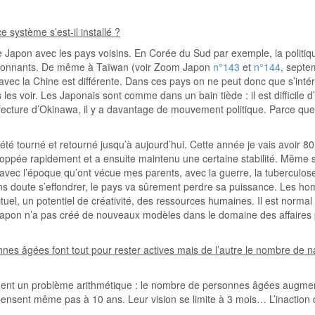
 système s’est-il installé ?
 le Japon avec les pays voisins. En Corée du Sud par exemple, la poli
bouillonnants. De même à Taïwan (voir Zoom Japon
n°143
et
n°144
, septe
vec la Chine est différente. Dans ces pays on ne peut donc que s’intéres
 les voir. Les Japonais sont comme dans un bain tiède : il est difficile d
réfecture d’Okinawa, il y a davantage de mouvement politique. Parce que 
été tourné et retourné jusqu’à aujourd’hui. Cette année je vais avoir 80 
ppée rapidement et a ensuite maintenu une certaine stabilité. Même si o
vec l’époque qu’ont vécue mes parents, avec la guerre, la tuberculose 
ns doute s’effondrer, le pays va sûrement perdre sa puissance. Les h
llectuel, un potentiel de créativité, des ressources humaines. Il est n
 le Japon n’a pas créé de nouveaux modèles dans le domaine des affair
onnes âgées font tout pour rester actives mais de l’autre le nombre de 
nstituent un problème arithmétique : le nombre de personnes âgées augmen
e pensent même pas à 10 ans. Leur vision se limite à 3 mois… L’inactio