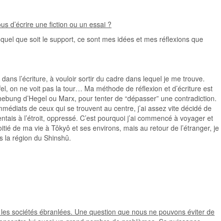
 d’écrire une fiction ou un essai ?
e; quel que soit le support, ce sont mes idées et mes réflexions que
ns l’écriture, à vouloir sortir du cadre dans lequel je me trouve.
ffel, on ne voit pas la tour… Ma méthode de réflexion et d’écriture est
Aufhebung d’Hegel ou Marx, pour tenter de “dépasser” une contradiction.
mmédiats de ceux qui se trouvent au centre, j’ai assez vite décidé de
tais à l’étroit, oppressé. C’est pourquoi j’ai commencé à voyager et
itié de ma vie à Tôkyô et ses environs, mais au retour de l’étranger, je
s la région du Shinshû.
, les sociétés ébranlées. Une question que nous ne pouvons éviter de