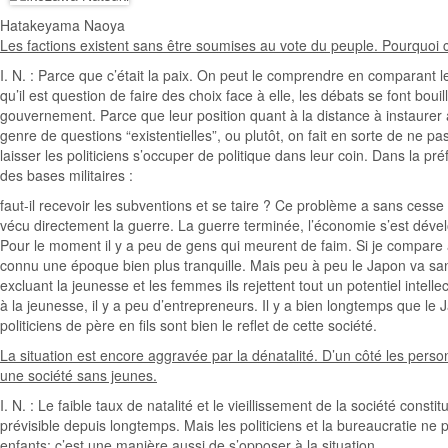
Hatakeyama Naoya
Les factions existent sans être soumises au vote du peuple. Pourquoi ce
I. N. : Parce que c’était la paix. On peut le comprendre en comparant
qu’il est question de faire des choix face à elle, les débats se font 
gouvernement. Parce que leur position quant à la distance à instaurer a
genre de questions “existentielles”, ou plutôt, on fait en sorte de ne pas
laisser les politiciens s’occuper de politique dans leur coin. Dans la p
des bases militaires :
faut-il recevoir les subventions et se taire ? Ce problème a sans cesse 
vécu directement la guerre. La guerre terminée, l’économie s’est dévelo
Pour le moment il y a peu de gens qui meurent de faim. Si je compare a
connu une époque bien plus tranquille. Mais peu à peu le Japon va sa
excluant la jeunesse et les femmes ils rejettent tout un potentiel inte
à la jeunesse, il y a peu d’entrepreneurs. Il y a bien longtemps que
politiciens de père en fils sont bien le reflet de cette société.
La situation est encore aggravée par la dénatalité. D’un côté les pers
une société sans jeunes.
I. N. : Le faible taux de natalité et le vieillissement de la société co
prévisible depuis longtemps. Mais les politiciens et la bureaucratie n
enfants; c’est une manière aussi de s’opposer à la situation.