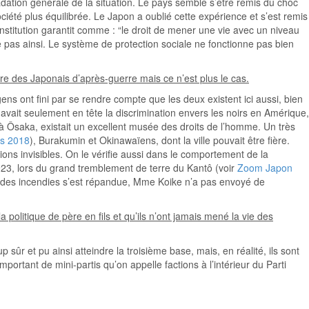
adation générale de la situation. Le pays semble s’être remis du choc
iété plus équilibrée. Le Japon a oublié cette expérience et s’est remis
nstitution garantit comme : “le droit de mener une vie avec un niveau
 pas ainsi. Le système de protection sociale ne fonctionne pas bien
e des Japonais d’après-guerre mais ce n’est plus le cas.
gens ont fini par se rendre compte que les deux existent ici aussi, bien
 avait seulement en tête la discrimination envers les noirs en Amérique,
e à Ôsaka, existait un excellent musée des droits de l’homme. Un très
s 2018
), Burakumin et Okinawaïens, dont la ville pouvait être fière.
ions invisibles. On le vérifie aussi dans le comportement de la
23, lors du grand tremblement de terre du Kantô (voir
Zoom Japon
mé des incendies s’est répandue, Mme Koike n’a pas envoyé de
 politique de père en fils et qu’ils n’ont jamais mené la vie des
sûr et pu ainsi atteindre la troisième base, mais, en réalité, ils sont
mportant de mini-partis qu’on appelle factions à l’intérieur du Parti