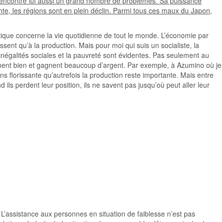
rencontre lui aussi un grand nombre de problèmes. Sa puissance
te, les régions sont en plein déclin. Parmi tous ces maux du Japon,
litique concerne la vie quotidienne de tout le monde. L’économie par
ssent qu’à la production. Mais pour moi qui suis un socialiste, la
inégalités sociales et la pauvreté sont évidentes. Pas seulement au
marchent bien et gagnent beaucoup d’argent. Par exemple, à Azumino où je
ns florissante qu’autrefois la production reste importante. Mais entre
ils perdent leur position, ils ne savent pas jusqu’où peut aller leur
. L’assistance aux personnes en situation de faiblesse n’est pas