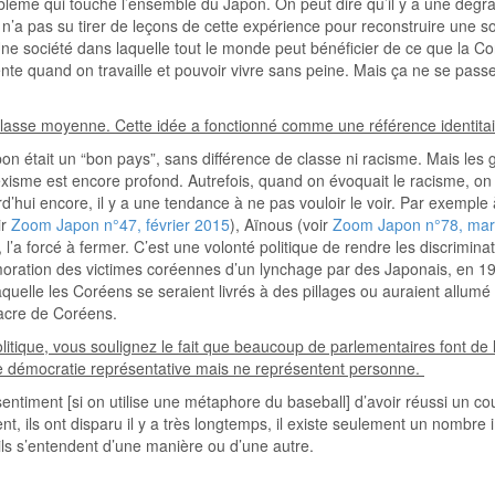
roblème qui touche l’ensemble du Japon. On peut dire qu’il y a une dégr
’a pas su tirer de leçons de cette expérience pour reconstruire une soc
ne société dans laquelle tout le monde peut bénéficier de ce que la Co
te quand on travaille et pouvoir vivre sans peine. Mais ça ne se passe
lasse moyenne. Cette idée a fonctionné comme une référence identitair
apon était un “bon pays”, sans différence de classe ni racisme. Mais les 
sexisme est encore profond. Autrefois, quand on évoquait le racisme, on
urd’hui encore, il y a une tendance à ne pas vouloir le voir. Par exempl
ir
Zoom Japon n°47, février 2015
), Aïnous (voir
Zoom Japon n°78, mar
a forcé à fermer. C’est une volonté politique de rendre les discriminat
oration des victimes coréennes d’un lynchage par des Japonais, en 19
quelle les Coréens se seraient livrés à des pillages ou auraient allu
sacre de Coréens.
itique, vous soulignez le fait que beaucoup de parlementaires font de la
 de démocratie représentative mais ne représentent personne.
ntiment [si on utilise une métaphore du baseball] d’avoir réussi un coup 
nt, ils ont disparu il y a très longtemps, il existe seulement un nombre i
 ils s’entendent d’une manière ou d’une autre.