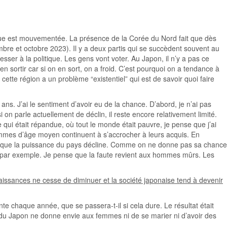
tique est mouvementée. La présence de la Corée du Nord fait que dès
mbre et octobre 2023). Il y a deux partis qui se succèdent souvent au
ser à la politique. Les gens vont voter. Au Japon, il n’y a pas ce
’en sortir car si on en sort, on a froid. C’est pourquoi on a tendance à
cette région a un problème “existentiel” qui est de savoir quoi faire
ans. J’ai le sentiment d’avoir eu de la chance. D’abord, je n’ai pas
n parle actuellement de déclin, il reste encore relativement limité.
qui était répandue, où tout le monde était pauvre, je pense que j’ai
ommes d’âge moyen continuent à s’accrocher à leurs acquis. En
ormal que la puissance du pays décline. Comme on ne donne pas sa chance
es par exemple. Je pense que la faute revient aux hommes mûrs. Les
naissances ne cesse de diminuer et la société japonaise tend à devenir
te chaque année, que se passera-t-il si cela dure. Le résultat était
n du Japon ne donne envie aux femmes ni de se marier ni d’avoir des