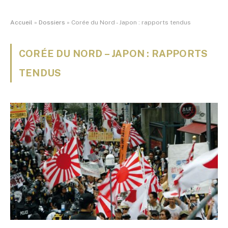
Accueil
»
Dossiers
»
Corée du Nord - Japon : rapports tendus
CORÉE DU NORD – JAPON : RAPPORTS
TENDUS