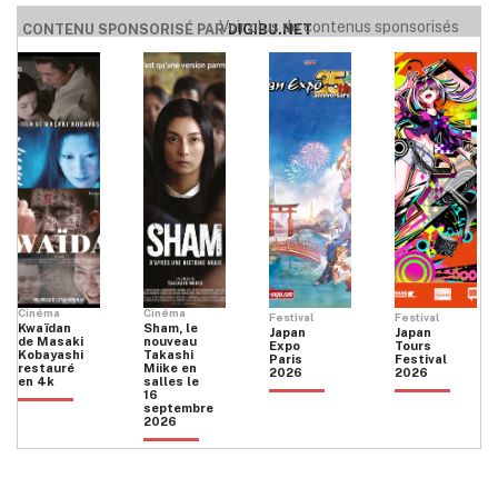
Voir plus de contenus sponsorisés
CONTENU SPONSORISÉ PAR
DIGIBU.NET
Cinéma
Cinéma
Festival
Festival
Kwaïdan
Sham, le
Japan
Japan
de Masaki
nouveau
Expo
Tours
Kobayashi
Takashi
Paris
Festival
restauré
Miike en
2026
2026
en 4k
salles le
16
septembre
2026