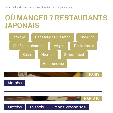
Accueil
»
Gourmet
»
Les Restaurants japonais
OÙ MANGER ? RESTAURANTS
JAPONAIS
Izakaya
Pâtisserie et Kissaten
Shokudô
Chef·fes à domicile
Vegan
Bar karaoke
Sushi
Nouilles
Street-food
Gastronomie
PARIS
Matcha
PARIS 10
Matcha
Teishoku
Tapas japonaises