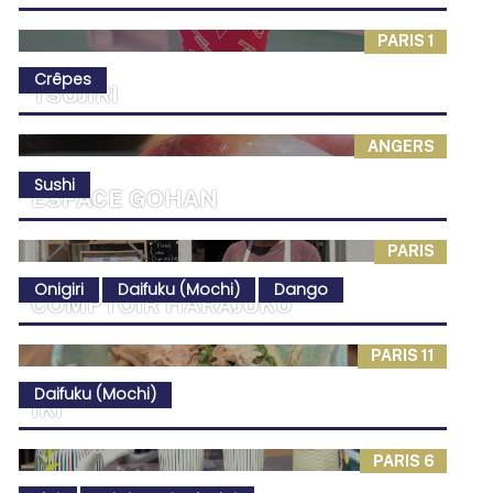
PARIS 1
Crêpes
TSUJIRI
ANGERS
Sushi
ESPACE GOHAN
PARIS
Onigiri
Daifuku (Mochi)
Dango
COMPTOIR HARAJUKU
PARIS 11
Daifuku (Mochi)
IKI
PARIS 6