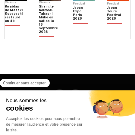
Cinéma
Cinéma
Festival
Festival
Kwaïdan
Sham, le
Japan
Japan
de Masaki
nouveau
Expo
Tours
Kobayashi
Takashi
Paris
Festival
restauré
Miike en
2026
2026
en 4k
salles le
16
septembre
2026
Facebook
Instagram
HOME
QUI SOMMES NOUS
CONTACT
POLITIQUE DE CONFIDENTIALITÉ
日本語