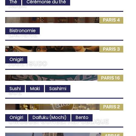
Thé
Cérémonie du thé
AOBA
PARIS 4
Bistronomie
LACIGNE
PARIS 3
Onigiri
JUGETSUDO
PARIS 16
Sushi
Maki
Sashimi
SOÉ
PARIS 2
Onigiri
Daifuku (Mochi)
Bento
OMUSUBI GONBEI RÉPUBLIQUE
ARRAS