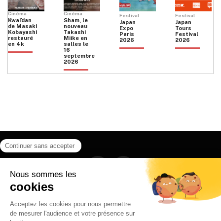
Cinéma
Cinéma
Festival
Festival
Kwaïdan
Sham, le
Japan
Japan
de Masaki
nouveau
Expo
Tours
Kobayashi
Takashi
Paris
Festival
restauré
Miike en
2026
2026
en 4k
salles le
16
septembre
2026
Facebook
Instagram
HOME
QUI SOMMES NOUS
CONTACT
POLITIQUE DE CONFIDENTIALITÉ
日本語