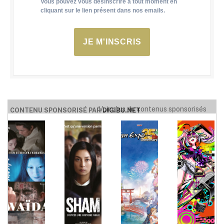
Vous pouvez vous désinscrire à tout moment en
cliquant sur le lien présent dans nos emails.
JE M'INSCRIS
Voir plus de contenus sponsorisés
CONTENU SPONSORISÉ PAR
DIGIBU.NET