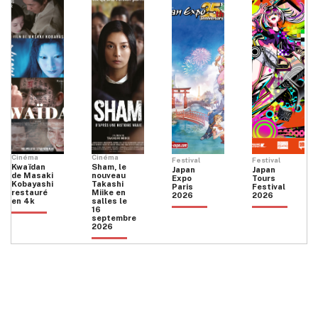
Cinéma
Cinéma
Festival
Festival
Kwaïdan
Sham, le
Japan
Japan
de Masaki
nouveau
Expo
Tours
Kobayashi
Takashi
Paris
Festival
restauré
Miike en
2026
2026
en 4k
salles le
16
septembre
2026