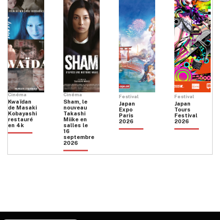
Cinéma
Cinéma
Festival
Festival
Kwaïdan
Sham, le
Japan
Japan
de Masaki
nouveau
Expo
Tours
Kobayashi
Takashi
Paris
Festival
restauré
Miike en
2026
2026
en 4k
salles le
16
septembre
2026