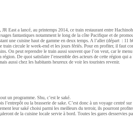
es, JR East a lancé, au printemps 2014, ce train restaurant entre Hachinoh
s paysages fantastiques notamment le long de la côte Pacifique et de pro
ant une cuisine haut de gamme en deux temps. A l’aller (départ : 11 h05
rain circule le week-end et les jours fériés. Pour en profiter, il faut co
ins. On peut reprendre le train aussi souvent que l’on veut, car le menu 
 la région. De quoi satisfaire l’ensemble des acteurs de cette région q
is aussi chez les habitants heureux de voir les touristes revenir.
 tout un programme. Shu, c’est le
saké
.
fois l’entrepôt ou la brasserie de sake. C’est donc à un voyage centré sur 
lement leur
saké
choisi parmi les meilleurs du terroir, ils pourront profite
aleront de la cuisine locale servie à bord. Toutes les gares desservies p