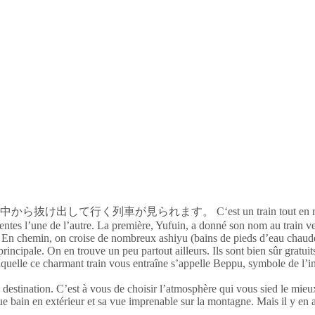
C‘est un train tout en 
rentes l’une de l’autre. La première, Yufuin, a donné son nom au train ver
es. En chemin, on croise de nombreux ashiyu (bains de pieds d’eau chaud
principale. On en trouve un peu partout ailleurs. Ils sont bien sûr gratuit
uelle ce charmant train vous entraîne s’appelle Beppu, symbole de l’indu
tre destination. C’est à vous de choisir l’atmosphère qui vous sied le m
bain en extérieur et sa vue imprenable sur la montagne. Mais il y en a