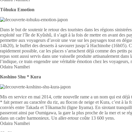
Tôhuku Emotion
Dans le but de soutenir le retour des touristes dans les régions sinistré
exploité sur l’île de Kyûshû, il s’agit à la fois de mettre en avant de
permettre aux voyageurs d’avoir une vue sur les paysages tout en dégust
14h20), le buffet des desserts à savourer jusqu’à Hachinohe (16h05). Ce t
rapidement possible, car les places s’arrachent déjà comme des petits pa
repas sont aussi servis dans une vaisselle produite artisanalement dans
l’indique, ce train engendre une véritable émotion chez les voyageurs, ma
Odaira Namihei
Koshino Shu * Kura
Mis en service en mai 2014, cette nouvelle rame a un nom qui est déjà
* fait penser au caractère du riz, au flocon de neige et Kura, c’est à la 
conviés entre Takada et Tôkamachi (ligne Iiyama). En sirotant tranquil
passeront ainsi par Oumigawa, la gare la plus proche de la mer et se rég
dans un cadre harmonieux. Un aller-retour coûte 13 600 yens.
Odaira Namihei