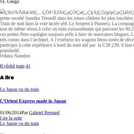
SL Ginga
petite société Sanriku Tetsudô dans les zones côtières les plus touchée
Train de nuit dans la voie lactée (éd. Le Serpent à Plumes). La compagn
tout de même réussi à créer un train extraordinaire qui parcourt les 90
ces petites êtres espiègles toujours prêts à faire de mauvaises blagues. 
très connu dans l’archipel. A l’extérieur les wagons bleus ornés de d
participer à cette expérience à bord du train tiré par la C58 239, il faut
popularité.
Odaira Namihei
Kyûshû
train
41
A lire
Le Japon vu du train
L’Orient Express made in Japan
01/06/2014
Par
Gabriel Bernard
Lire la suite
Le Japon vu du train