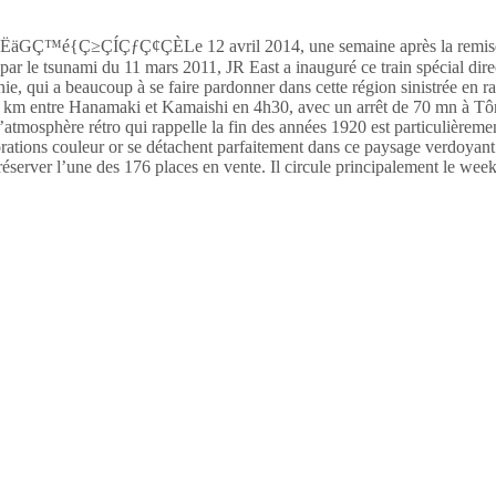
Le 12 avril 2014, une semaine après la remis
s par le tsunami du 11 mars 2011, JR East a inauguré ce train spécial di
ie, qui a beaucoup à se faire pardonner dans cette région sinistrée en r
,2 km entre Hanamaki et Kamaishi en 4h30, avec un arrêt de 70 mn à Tôno.
L’atmosphère rétro qui rappelle la fin des années 1920 est particulièreme
écorations couleur or se détachent parfaitement dans ce paysage verdoy
 réserver l’une des 176 places en vente. Il circule principalement le week