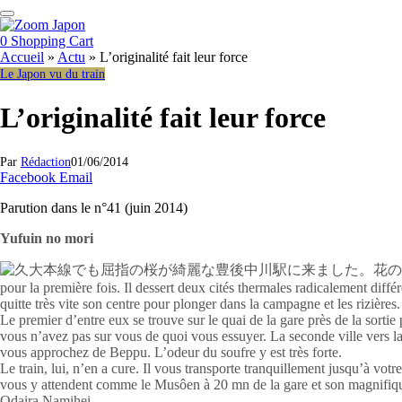
0
Shopping Cart
Accueil
»
Actu
»
L’originalité fait leur force
Le Japon vu du train
L’originalité fait leur force
Par
Rédaction
01/06/2014
Facebook
Email
Parution dans le n°41 (juin 2014)
Yufuin no mori
pour la première fois. Il dessert deux cités thermales radicalement diffé
quitte très vite son centre pour plonger dans la campagne et les rizièr
Le premier d’entre eux se trouve sur le quai de la gare près de la sortie 
vous n’avez pas sur vous de quoi vous essuyer. La seconde ville vers laq
vous approchez de Beppu. L’odeur du soufre y est très forte.
Le train, lui, n’en a cure. Il vous transporte tranquillement jusqu’à vo
vous y attendent comme le Musôen à 20 mn de la gare et son magnifique 
Odaira Namihei