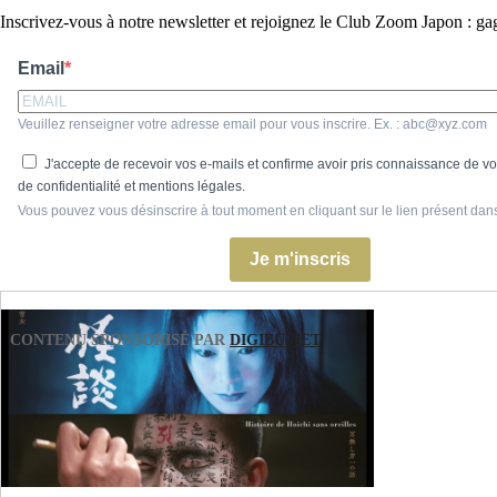
Inscrivez-vous à notre newsletter et rejoignez le Club Zoom Japon : ga
Email
Veuillez renseigner votre adresse email pour vous inscrire. Ex. : abc@xyz.com
J'accepte de recevoir vos e-mails et confirme avoir pris connaissance de vot
de confidentialité et mentions légales.
Vous pouvez vous désinscrire à tout moment en cliquant sur le lien présent dan
Je m'inscris
CONTENU SPONSORISÉ PAR
DIGIBU.NET