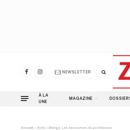
NEWSLETTER
Facebook
Instagram
À LA
MAGAZINE
DOSSIER
UNE
Accueil
»
Actu
»
Manga: Les fantasmes du professeur