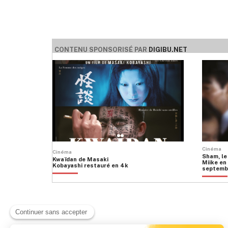
CONTENU SPONSORISÉ PAR
DIGIBU.NET
Cinéma
Cinéma
Sham, le
Kwaïdan de Masaki
Miike en 
Kobayashi restauré en 4k
septemb