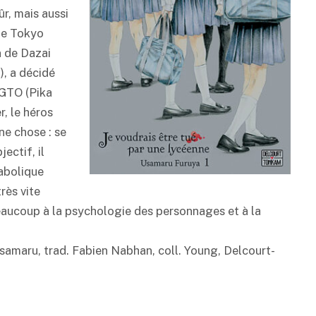
ûr, mais aussi
 de Tokyo
n de Dazai
, a décidé
 GTO (Pika
, le héros
e chose : se
ectif, il
iabolique
rès vite
beaucoup à la psychologie des personnages et à la
samaru, trad. Fabien Nabhan, coll. Young, Delcourt-