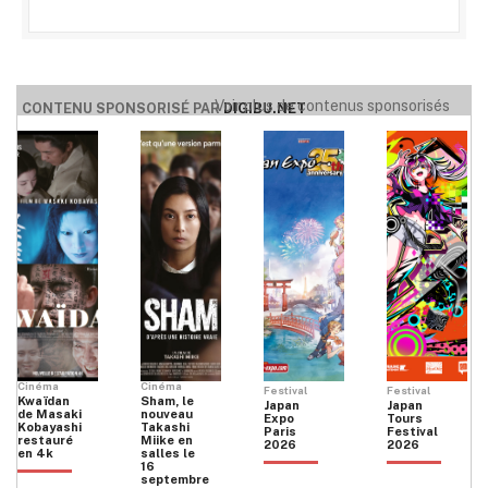
Voir plus de contenus sponsorisés
CONTENU SPONSORISÉ PAR
DIGIBU.NET
Cinéma
Cinéma
Festival
Festival
Kwaïdan
Sham, le
Japan
Japan
de Masaki
nouveau
Expo
Tours
Kobayashi
Takashi
Paris
Festival
restauré
Miike en
2026
2026
en 4k
salles le
16
septembre