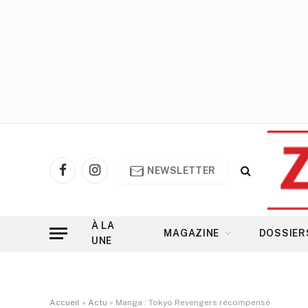
NEWSLETTER
Facebook
Instagram
À LA
MAGAZINE
DOSSIER
UNE
Accueil
»
Actu
»
Manga : Tokyo Revengers récompensé