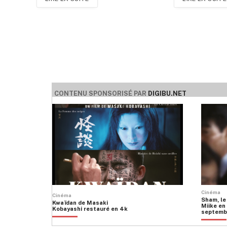
CONTENU SPONSORISÉ PAR
DIGIBU.NET
Cinéma
Cinéma
Sham, le
Kwaïdan de Masaki
Miike en 
Kobayashi restauré en 4k
septemb