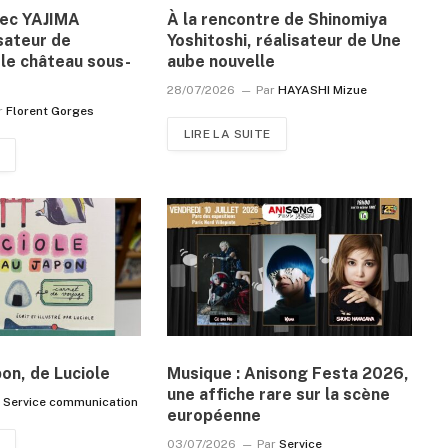
vec YAJIMA
À la rencontre de Shinomiya
sateur de
Yoshitoshi, réalisateur de Une
le château sous-
aube nouvelle
28/07/2026
Par
HAYASHI Mizue
r
Florent Gorges
LIRE LA SUITE
pon, de Luciole
Musique : Anisong Festa 2026,
une affiche rare sur la scène
r
Service communication
européenne
03/07/2026
Par
Service