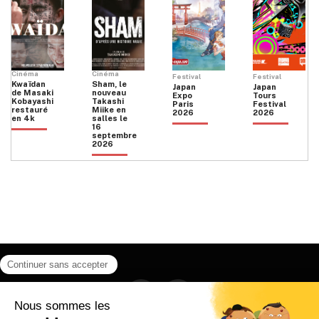
Cinéma
Cinéma
Festival
Festival
Kwaïdan
Sham, le
Japan
Japan
de Masaki
nouveau
Expo
Tours
Kobayashi
Takashi
Paris
Festival
restauré
Miike en
2026
2026
en 4k
salles le
16
septembre
2026
Facebook
Instagram