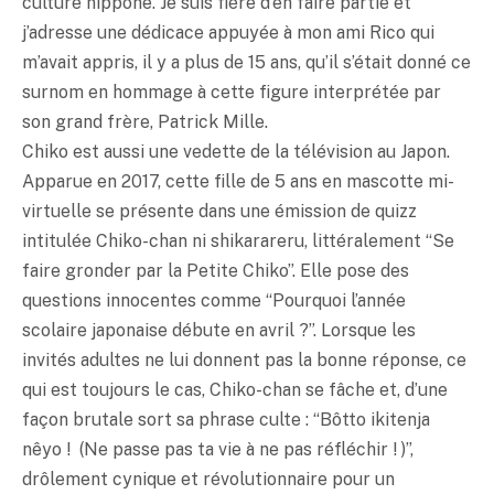
culture nippone. Je suis fière d’en faire partie et
j’adresse une dédicace appuyée à mon ami Rico qui
m’avait appris, il y a plus de 15 ans, qu’il s’était donné ce
surnom en hommage à cette figure interprétée par
son grand frère, Patrick Mille.
Chiko est aussi une vedette de la télévision au Japon.
Apparue en 2017, cette fille de 5 ans en mascotte mi-
virtuelle se présente dans une émission de quizz
intitulée Chiko-chan ni shikarareru, littéralement “Se
faire gronder par la Petite Chiko”. Elle pose des
questions innocentes comme “Pourquoi l’année
scolaire japonaise débute en avril ?”. Lorsque les
invités adultes ne lui donnent pas la bonne réponse, ce
qui est toujours le cas, Chiko-chan se fâche et, d’une
façon brutale sort sa phrase culte : “Bôtto ikitenja
nêyo ! (Ne passe pas ta vie à ne pas réfléchir ! )”,
drôlement cynique et révolutionnaire pour un