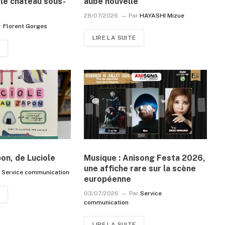
le château sous-
aube nouvelle
28/07/2026
Par
HAYASHI Mizue
r
Florent Gorges
LIRE LA SUITE
pon, de Luciole
Musique : Anisong Festa 2026,
une affiche rare sur la scène
r
Service communication
européenne
03/07/2026
Par
Service
communication
LIRE LA SUITE