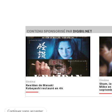
CONTENU SPONSORISÉ PAR
DIGIBU.NET
Cinéma
Cinéma
Sham, le
Kwaïdan de Masaki
Miike en 
Kobayashi restauré en 4k
septemb