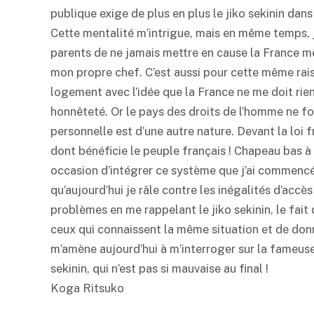
publique exige de plus en plus le jiko sekinin dans
Cette mentalité m’intrigue, mais en même temps, j
parents de ne jamais mettre en cause la France mê
mon propre chef. C’est aussi pour cette même rais
logement avec l’idée que la France ne me doit rien,
honnêteté. Or le pays des droits de l’homme ne f
personnelle est d’une autre nature. Devant la loi 
dont bénéficie le peuple français ! Chapeau bas à l’
occasion d’intégrer ce système que j’ai commencé 
qu’aujourd’hui je râle contre les inégalités d’acc
problèmes en me rappelant le jiko sekinin, le fai
ceux qui connaissent la même situation et de donn
m’amène aujourd’hui à m’interroger sur la fameuse
sekinin, qui n’est pas si mauvaise au final !
Koga Ritsuko