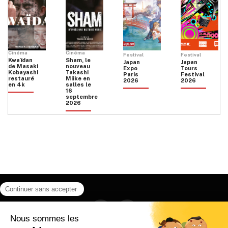
Cinéma
Cinéma
Festival
Festival
Kwaïdan
Sham, le
Japan
Japan
de Masaki
nouveau
Expo
Tours
Kobayashi
Takashi
Paris
Festival
restauré
Miike en
2026
2026
en 4k
salles le
16
septembre
2026
Facebook
Instagram