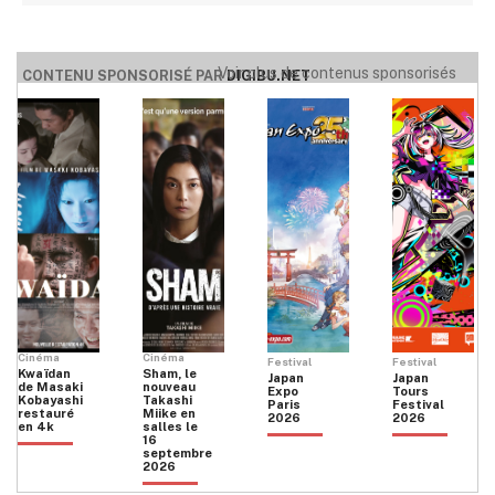
Voir plus de contenus sponsorisés
CONTENU SPONSORISÉ PAR
DIGIBU.NET
Cinéma
Cinéma
Festival
Festival
Kwaïdan
Sham, le
Japan
Japan
de Masaki
nouveau
Expo
Tours
Kobayashi
Takashi
Paris
Festival
restauré
Miike en
2026
2026
en 4k
salles le
16
septembre
2026