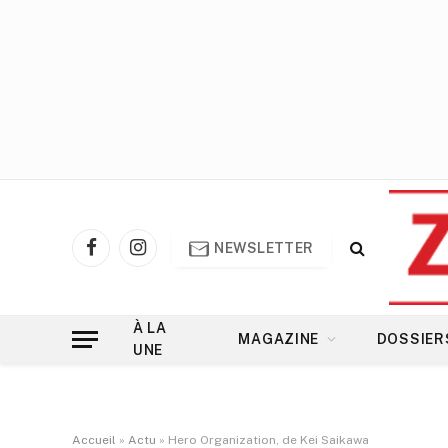
NEWSLETTER
Facebook
Instagram
À LA
MAGAZINE
DOSSIER
UNE
Accueil
»
Actu
»
Hero Organization, de Kei Saikawa