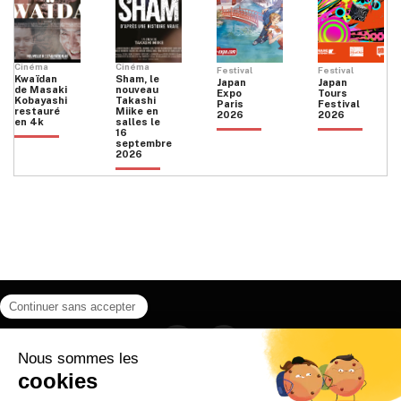
Cinéma
Cinéma
Festival
Festival
Kwaïdan
Sham, le
Japan
Japan
de Masaki
nouveau
Expo
Tours
Kobayashi
Takashi
Paris
Festival
restauré
Miike en
2026
2026
en 4k
salles le
16
septembre
2026
Facebook
Instagram
HOME
QUI SOMMES NOUS
CONTACT