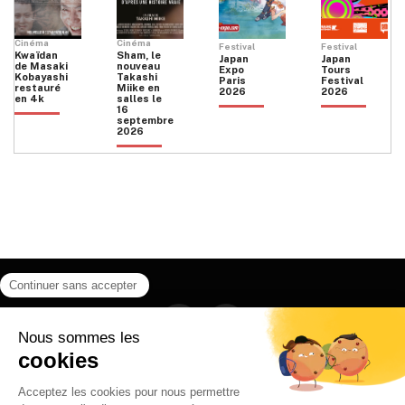
Cinéma
Cinéma
Festival
Festival
Kwaïdan
Sham, le
Japan
Japan
de Masaki
nouveau
Expo
Tours
Kobayashi
Takashi
Paris
Festival
restauré
Miike en
2026
2026
en 4k
salles le
16
septembre
2026
Facebook
Instagram
HOME
QUI SOMMES NOUS
CONTACT