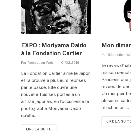
EXPO : Moriyama Daido
Mon diman
à la Fondation Cartier
Par
Rédaction W
Par
Rédaction Web
01/02/2016
Je rêvais d'ha
maison sembla
La Fondation Cartier aime le Japon
Parisiens que 
et l’a prouvé à plusieurs reprises
revues de déco
par le passé. Elle ouvre une
Un mur peint en
nouvelle fois ses portes à un
plusieurs cadr
artiste japonais, en l’occurrence le
affiches ou ...
photographe Moriyama Daido
qu’elle...
LIRE LA SUIT
LIRE LA SUITE