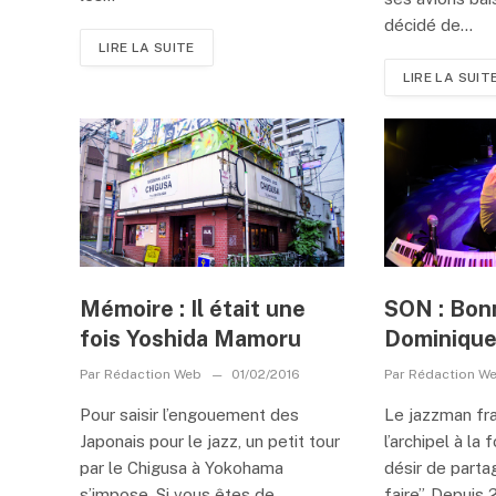
décidé de...
LIRE LA SUITE
LIRE LA SUIT
Mémoire : Il était une
SON : Bon
fois Yoshida Mamoru
Dominique 
Par
Rédaction Web
01/02/2016
Par
Rédaction W
Pour saisir l’engouement des
Le jazzman fra
Japonais pour le jazz, un petit tour
l’archipel à la f
par le Chigusa à Yokohama
désir de parta
s’impose. Si vous êtes de
faire”. Depuis