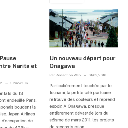
 Pause
Un nouveau départ pour
tre Narita et
Onagawa
Par
Rédaction Web
01/02/2016
eb
01/02/2016
Particulièrement touchée par le
tsunami, la petite cité portuaire
entats du 13
retrouve des couleurs et reprend
nt endeuillé Paris,
espoir. A Onagawa, presque
japonais boudent la
entièrement dévastée lors du
ise. Japan Airlines
séisme de mars 2011, les projets
x d’occupation de
de reconstruction...
sser de 40 % a