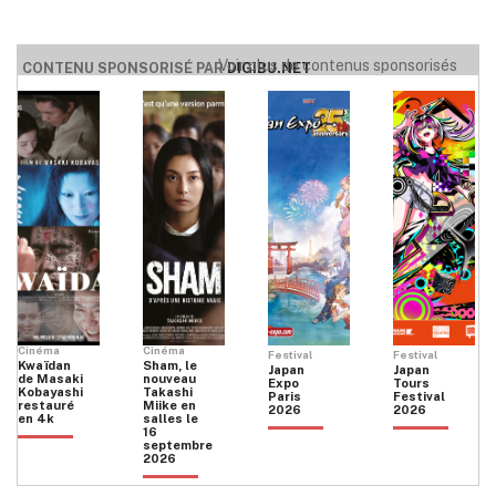
Voir plus de contenus sponsorisés
CONTENU SPONSORISÉ PAR
DIGIBU.NET
Cinéma
Cinéma
Festival
Festival
Kwaïdan
Sham, le
Japan
Japan
de Masaki
nouveau
Expo
Tours
Kobayashi
Takashi
Paris
Festival
restauré
Miike en
2026
2026
en 4k
salles le
16
septembre
2026