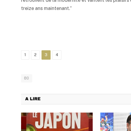
retrouvent de la modernité et vantent les plaisirs 
treize ans maintenant.”
1
2
3
4
80
A LIRE