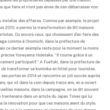
épaule les propriétaires dépassés par une maison,
as que faire et n’ont pas envie de s’en débarrasser non
y installer des affaires. Comme par exemple, le projet
is 2010, a permis la transformation de 80 maisons
rtistes. Ou encore ceux, qui choisissent d’en faire des
sage comme à Onomichi, dans la préfecture de
ais ce dernier exemple reste pour le moment le moins
 précise Yoneyama Hidetaka. “Il tourne grâce à un
ncement participatif.” A Fuefuki, dans la préfecture de
 de transformer sa kominka en hôtel pour touristes.
t ses portes en 2014 et rencontre un joli succès auprès
, qui vit dans le coin depuis treize ans, en a ouvert
 vieilles maisons, dans la campagne, on se dit souvent
e trentenaire dans un article du Japan Times qui lui
ns la rénovation pour que ces maisons aient du style,