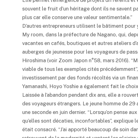
Elle permet l’émergence de projets différents et 
souvent le fruit d’un héritage dont ils ne savent p
plus car elle conserve une valeur sentimentale.”
D’autres entrepreneurs utilisent le bâtiment pour 
My room, dans la préfecture de Nagano, qui, depu
vacantes en cafés, boutiques et autres ateliers d’a
auberges de jeunesse pour les voyageurs de pas
Hiroshima (voir Zoom Japon n°58, mars 2016). “M
viable de tous les exemples cités précédemment”,
investissement par des fonds récoltés via un fina
Yamanashi, Hoyo Yoshie a également fait le choix
Laissée à l’abandon pendant dix ans, elle a rouver
des voyageurs étrangers. Le jeune homme de 29 ans
une seconde en juin dernier. “Lorsqu’on pense aux
qu’elles sont décaties, inconfortables”, explique l
était consacré. “J’ai apporté beaucoup de soin da