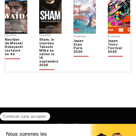
Cinéma
Cinéma
Festival
Festival
Kwaïdan
Sham, le
Japan
Japan
de Masaki
nouveau
Expo
Tours
Kobayashi
Takashi
Paris
Festival
restauré
Miike en
2026
2026
en 4k
salles le
16
septembre
2026
Facebook
Instagram