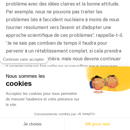
problème avec des idées claires et la bonne attitude.
Par exemple, nous ne pouvons pas traiter les
problèmes liés à l’accident nucléaire à moins de nous
tourner résolument vers l’avenir et d’adopter une
approche scientifique de ces problèmes”, rappelle-t-il.
“Je ne sais pas combien de temps il faudra pour
parvenir à un rétablissement complet, si cela prendra
50 ans ou une vie entière, mais nous devons continuer
à communiquer les valeurs auxquelles nous croyons.
C’est pourquoi nous formons des reporters qui
peuvent poursuivre notre mission et travailler sur de
nouveaux projets. Nous poursuivrons notre ligne
éditoriale jusqu’à ce qu’un nouveau Fukushima voie le
jour”.
Gianni Simone