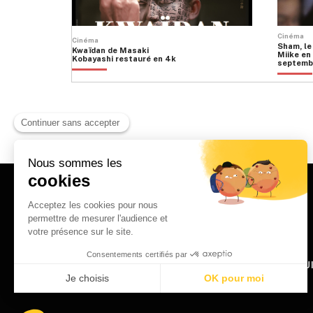
Cinéma
Cinéma
Sham, le
Kwaïdan de Masaki
Miike en 
Kobayashi restauré en 4k
septemb
HOME
QU