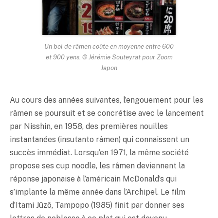
Un bol de râmen coûte en moyenne entre 600
et 900 yens. © Jérémie Souteyrat pour Zoom
Japon
Au cours des années suivantes, l’engouement pour les
râmen se poursuit et se concrétise avec le lancement
par Nisshin, en 1958, des premières nouilles
instantanées (insutanto râmen) qui connaissent un
succès immédiat. Lorsqu’en 1971, la même société
propose ses cup noodle, les râmen deviennent la
réponse japonaise à l’américain McDonald’s qui
s’implante la même année dans l’Archipel. Le film
d’Itami Jûzô, Tampopo (1985) finit par donner ses