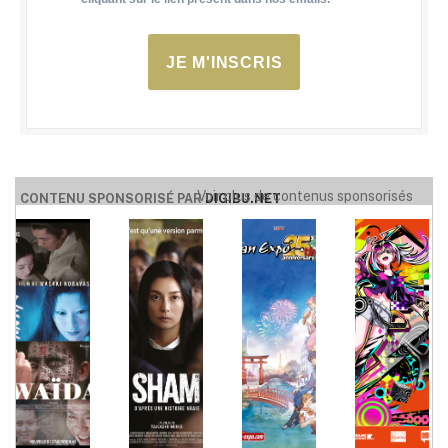
JE M'INSCRIS
Voir plus de contenus sponsorisés
CONTENU SPONSORISÉ PAR
DIGIBU.NET