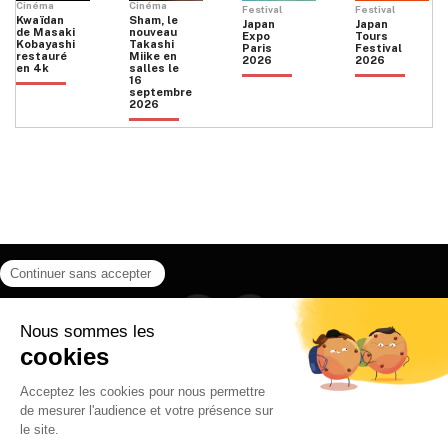
Cinéma
Cinéma
Festival
Festival
Kwaïdan
Sham, le
Japan
Japan
de Masaki
nouveau
Expo
Tours
Kobayashi
Takashi
Paris
Festival
restauré
Miike en
2026
2026
en 4k
salles le
16
septembre
2026
Facebook
Instagram
HOME
QUI SOMMES NOUS
CONTACT
POLITIQUE DE CONFIDENTIALITÉ
日本語